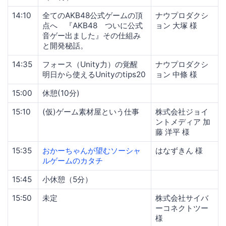
14:10
全てのAKB48公式ゲームの頂
ナウプロダクシ
点へ 『AKB48 ついに公式
ョン 大塚 様
音ゲー出ました』その仕組み
と開発秘話。
14:35
フォース（Unity力）の覚醒
ナウプロダクシ
明日から使えるUnityのtips20
ョン 中條 様
15:00
休憩(10分)
15:10
(仮)ゲーム素材屋という仕事
株式会社ジョイ
ントメディア 加
藤 洋平 様
15:35
おかーちゃんが望むソーシャ
はなずきん 様
ルゲームのカタチ
15:45
小休憩（5分）
15:50
未定
株式会社サイバ
ーコネクトツー
様