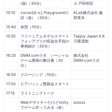
(仮)（30分）
カ 戸田明宏
15:10
cocos2d-xとPlaygroundの
KLab株式会社 服
話（仮）（30分）
部英夫
15:40
休憩（10分）
15:50
フリーミアムモデルスマート
Tapjoy Japan K.K.
フォンアプリの収益化手段の
只隈茂朗
事例紹介（30分）
16:20
DMM.comラボ ソーシャル
株式会社
ゲーム開発の舞台裏（30
DMM.comラボ
分）
16:50
クロージング（10分）
17:00
ビアバッシュ懇親会スタート
17:15
ライトニングトーク
WebデザイナーだけどUnity
aiooxx
でゲーム作ってみる（仮）